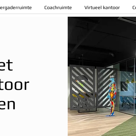
ergaderruimte
Coachruimte
Virtueel kantoor
C
et
toor
en