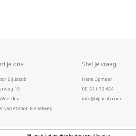
nd je ons
Stel je vraag
or Bij Jacob
Hans Opmeer
zerweg 19
06-511 70 454
 Woerden
info@bijjacob.com
r van station & snelweg
Bij Jacob, het mooiste kantoor van Woerden