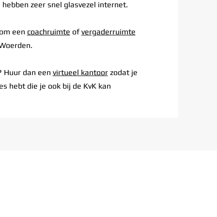
e hebben zeer snel glasvezel internet.
k om een
coachruimte
of
vergaderruimte
 Woerden.
r? Huur dan een
virtueel kantoor
zodat je
s hebt die je ook bij de KvK kan