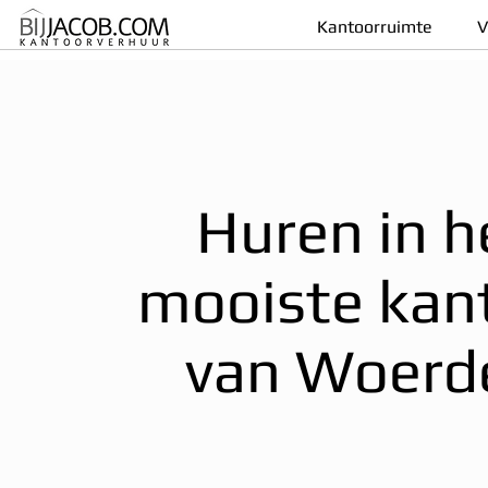
Kantoorruimte
V
Huren in h
mooiste kan
van Woerd